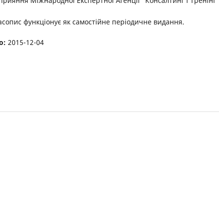
прияння Міжнародної Експертної Агенції “Консалтинг і Тренінг”
часопис функціонує як самостійне періодичне видання.
о:
2015-12-04