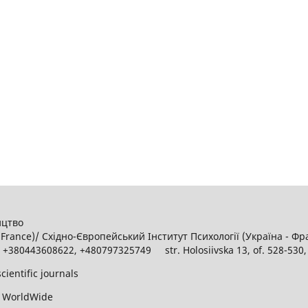
ництво
 - France)/ Східно-Європейський Інститут Психології (Україна - Ф
380443608622, +480797325749 str. Holosiivska 13, of. 528-530, 
cientific journals
WorldWide