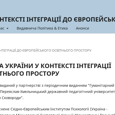
НТЕКСТІ ІНТЕГРАЦІЇ ДО ЄВРОПЕЙС
нас
Видавнича Політика & Етика
Анонси
І ІНТЕГРАЦІЇ ДО ЄВРОПЕЙСЬКОГО ОСВІТНЬОГО ПРОСТОРУ
А УКРАЇНИ У КОНТЕКСТІ ІНТЕГРАЦІЇ
ТНЬОГО ПРОСТОРУ
) виданий у партнерстві з періодичним виданням "Гуманітарний
“Переяслав-Хмельницький державний педагогічний університет
я Сковороди”.
нене Східно-Європейським Інститутом Психології (Україна -