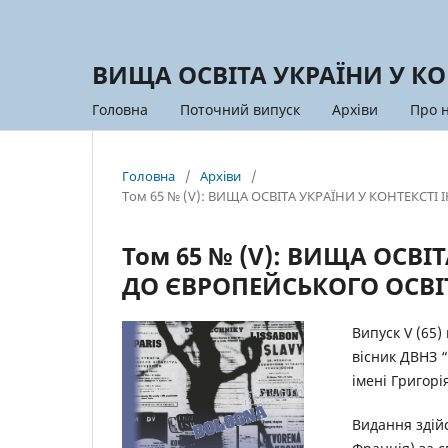
ВИЩА ОСВІТА УКРАЇНИ У КО
Головна
Поточний випуск
Архіви
Про 
Головна
/
Архіви
/
Том 65 № (V): ВИЩА ОСВІТА УКРАЇНИ У КОНТЕКСТ
Том 65 № (V): ВИЩА ОСВІТ
ДО ЄВРОПЕЙСЬКОГО ОСВІ
Випуск V (65
вісник ДВНЗ 
імені Григорі
Видання здійс