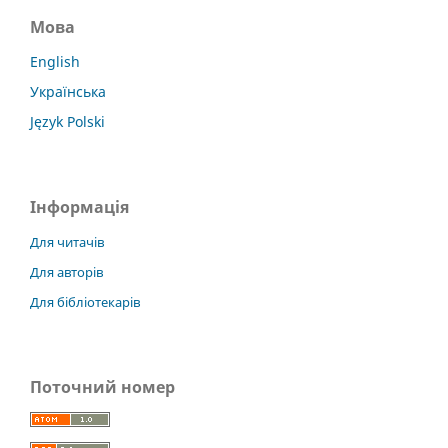
Мова
English
Українська
Język Polski
Інформація
Для читачів
Для авторів
Для бібліотекарів
Поточний номер